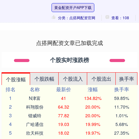
前规划行程。这些活动不仅提供票价优
黄金配资开户APP下载
惠，还融入了地方特....
分类：点搭网配资官网
查看：108
点搭网配资文章已加载完成
个股实时涨跌榜
个股跌幅
个股流入
个股流出
换手率
个股涨幅
排名
名称
最新价
涨幅
换手率
1
N津富
41
134.82%
59.85%
2
科翔股份
64.32
20.00%
11.70%
3
锴威特
77.82
20.00%
1.01%
4
广哈通信
19.03
19.99%
5.68%
5
欣天科技
18.02
19.97%
27.35%