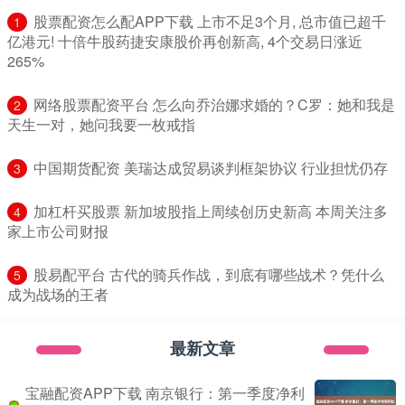
​股票配资怎么配APP下载 上市不足3个月, 总市值已超千
1
亿港元! 十倍牛股药捷安康股价再创新高, 4个交易日涨近
265%
​网络股票配资平台 怎么向乔治娜求婚的？C罗：她和我是
2
天生一对，她问我要一枚戒指
​中国期货配资 美瑞达成贸易谈判框架协议 行业担忧仍存
3
​加杠杆买股票 新加坡股指上周续创历史新高 本周关注多
4
家上市公司财报
​股易配平台 古代的骑兵作战，到底有哪些战术？凭什么
5
成为战场的王者
最新文章
宝融配资APP下载 南京银行：第一季度净利