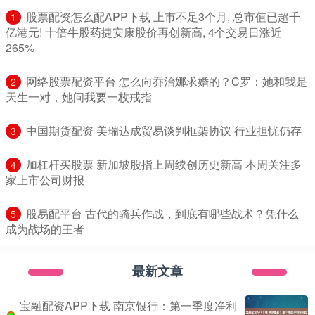
​股票配资怎么配APP下载 上市不足3个月, 总市值已超千
1
亿港元! 十倍牛股药捷安康股价再创新高, 4个交易日涨近
265%
​网络股票配资平台 怎么向乔治娜求婚的？C罗：她和我是
2
天生一对，她问我要一枚戒指
​中国期货配资 美瑞达成贸易谈判框架协议 行业担忧仍存
3
​加杠杆买股票 新加坡股指上周续创历史新高 本周关注多
4
家上市公司财报
​股易配平台 古代的骑兵作战，到底有哪些战术？凭什么
5
成为战场的王者
最新文章
宝融配资APP下载 南京银行：第一季度净利